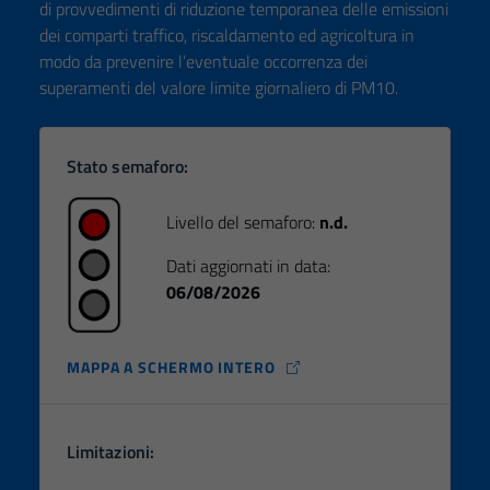
Questi cookie
di provvedimenti di riduzione temporanea delle emissioni
non raccolgono
dei comparti traffico, riscaldamento ed agricoltura in
informazioni
modo da prevenire l’eventuale occorrenza dei
personali.
superamenti del valore limite giornaliero di PM10.
Stato semaforo:
Livello del semaforo:
n.d.
Dati aggiornati in data:
06/08/2026
MAPPA A SCHERMO INTERO
Limitazioni: