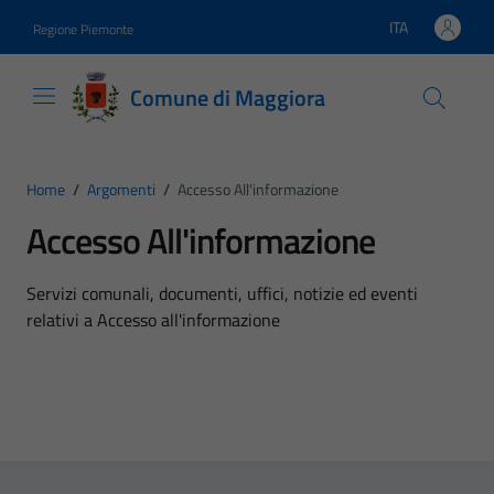
Vai ai contenuti
Vai al footer
ITA
Regione Piemonte
Lingua attiva:
Comune di Maggiora
Home
/
Argomenti
/
Accesso All'informazione
Accesso All'informazione
Dettagli dell'argomento
Servizi comunali, documenti, uffici, notizie ed eventi
relativi a Accesso all'informazione