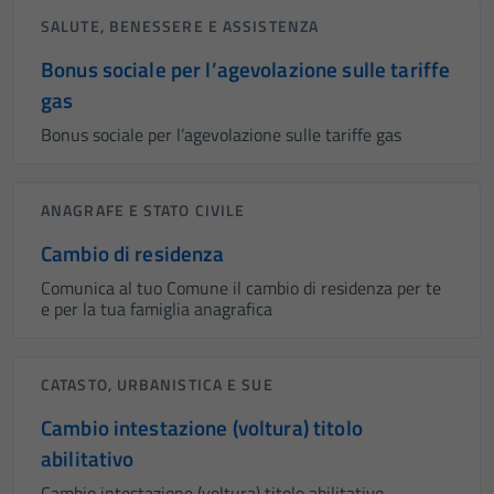
Tecnici
SALUTE, BENESSERE E ASSISTENZA
Questi cookie
Bonus sociale per l’agevolazione sulle tariffe
sono necessari
gas
per il
funzionamento
Bonus sociale per l’agevolazione sulle tariffe gas
del sito e non
possono
essere
ANAGRAFE E STATO CIVILE
disabilitati.
Cambio di residenza
Questi cookie
non raccolgono
Comunica al tuo Comune il cambio di residenza per te
e per la tua famiglia anagrafica
informazioni
personali.
CATASTO, URBANISTICA E SUE
Cambio intestazione (voltura) titolo
abilitativo
Cambio intestazione (voltura) titolo abilitativo