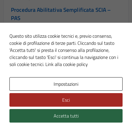
Procedura Abilitativa Semplificata SCIA –
PAS
Procedura Abilitativa Semplificata SCIA – PAS
Questo sito utilizza cookie tecnici e, previo consenso,
cookie di profilazione di terze parti. Cliccando sul tasto
CATASTO, URBANISTICA E SUE
'Accetta tutti' si presta il consenso alla profilazione,
cliccando sul tasto 'Esci' si continua la navigazione con i
Proroga scadenza titoli abilitativi
soli cookie tecnici.
Link alla cookie policy
Proroga scadenza titoli abilitativi
Impostazioni
EDUCAZIONE E FORMAZIONE
Richiedere iscrizione al trasporto scolastico
Esci
Servizio pubblico a domanda individuale garantito dal
Comune per consentire agli alunni iscritti alle scuole
Accetta tutti
del territorio il raggiungimento del plesso scolastico.