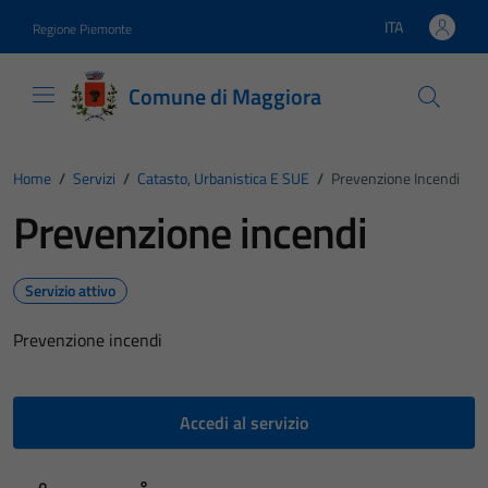
Vai ai contenuti
Vai al footer
ITA
Regione Piemonte
Lingua attiva:
Comune di Maggiora
Home
/
Servizi
/
Catasto, Urbanistica E SUE
/
Prevenzione Incendi
Prevenzione incendi
Servizio attivo
Prevenzione incendi
Accedi al servizio