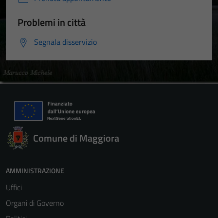
Problemi in città
Segnala disservizio
Comune di Maggiora
Tecnici
Questi cookie
AMMINISTRAZIONE
sono necessari
per il
Uffici
funzionamento
Organi di Governo
del sito e non