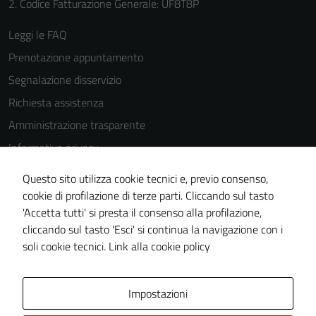
2. Codice Fatturazione Generale: UF8T8P
Leggi le FAQ
Prenotazione appuntamento
Segnalazione disservizio
Richiesta assistenza
Amministrazione trasparente
Informativa privacy
Cookie Policy
Questo sito utilizza cookie tecnici e, previo consenso,
Note legali
cookie di profilazione di terze parti. Cliccando sul tasto
'Accetta tutti' si presta il consenso alla profilazione,
Dichiarazione di accessibilità
cliccando sul tasto 'Esci' si continua la navigazione con i
Piano di miglioramento del sito
soli cookie tecnici.
Link alla cookie policy
Area Privata
Impostazioni