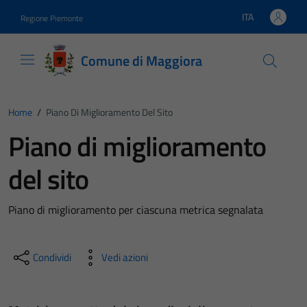
Vai ai contenuti
Vai al footer
ITA
Regione Piemonte
Lingua attiva:
Comune di Maggiora
Home
/
Piano Di Miglioramento Del Sito
Piano di miglioramento
del sito
Piano di miglioramento per ciascuna metrica segnalata
Condividi
Vedi azioni