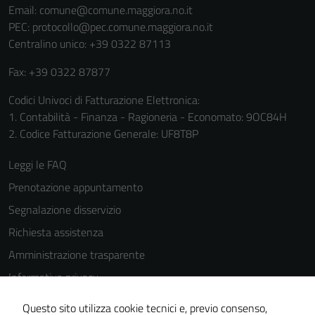
Email:
comune@comune.maggiora.no.it
personali.
PEC:
protocollo@pec.comune.maggiora.no.it
Centralino unico: +39 0322 87113
Fax: +39 0322 87877
Codici Univoci di Fatturazione Elettronica:
1. Contabilità - Finanza - Ragioneria - Economato: 9OC84H
2. Codice Fatturazione Generale: UF8T8P
Leggi le FAQ
Prenotazione appuntamento
Segnalazione disservizio
Richiesta assistenza
Amministrazione trasparente
Informativa privacy
Cookie Policy
Questo sito utilizza cookie tecnici e, previo consenso,