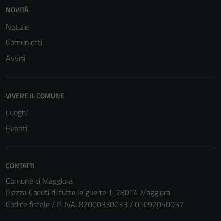
NOVITÀ
Notizie
Comunicati
Avvisi
Tecnici
VIVERE IL COMUNE
Questi cookie
sono necessari
Luoghi
per il
Eventi
funzionamento
del sito e non
possono
CONTATTI
essere
Comune di Maggiora
disabilitati.
Piazza Caduti di tutte le guerre 1, 28014 Maggiora
Questi cookie
Codice fiscale / P. IVA: 82000330033 / 01092040037
non raccolgono
informazioni