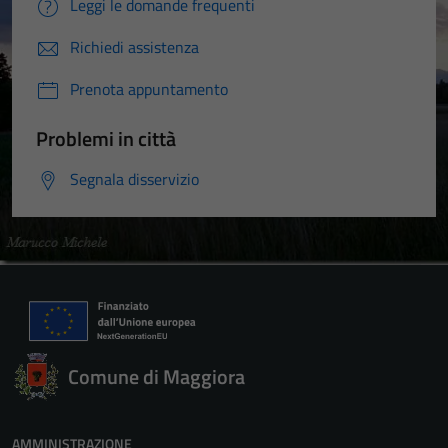
Leggi le domande frequenti
Richiedi assistenza
Prenota appuntamento
Tecnici
Problemi in città
Questi cookie
Segnala disservizio
sono necessari
per il
funzionamento
del sito e non
possono
essere
disabilitati.
Questi cookie
non raccolgono
Comune di Maggiora
informazioni
personali.
AMMINISTRAZIONE