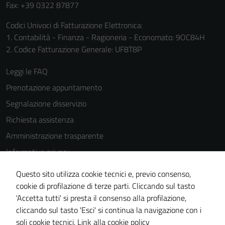
Fax: +39 0322 87877
Codici Univoci di Fatturazione Elettronica:
1. Contabilità - Finanza - Ragioneria - Economato: 9OC84H
2. Codice Fatturazione Generale: UF8T8P
Leggi le FAQ
Prenotazione appuntamento
Segnalazione disservizio
Richiesta assistenza
Amministrazione trasparente
Informativa privacy
Cookie Policy
Questo sito utilizza cookie tecnici e, previo consenso,
Note legali
cookie di profilazione di terze parti. Cliccando sul tasto
'Accetta tutti' si presta il consenso alla profilazione,
Dichiarazione di accessibilità
cliccando sul tasto 'Esci' si continua la navigazione con i
Piano di miglioramento del sito
soli cookie tecnici.
Link alla cookie policy