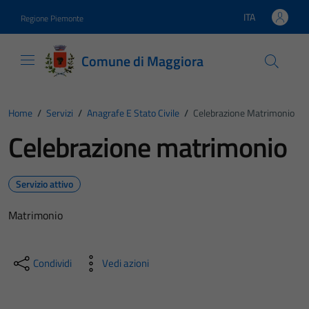
Vai ai contenuti
Vai al footer
ITA
Regione Piemonte
Lingua attiva:
Comune di Maggiora
Home
/
Servizi
/
Anagrafe E Stato Civile
/
Celebrazione Matrimonio
Celebrazione matrimonio
Servizio attivo
Matrimonio
Condividi
Vedi azioni