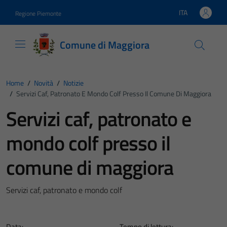
Vai ai contenuti
Vai al footer
ITA
Regione Piemonte
Lingua attiva:
Comune di Maggiora
Home
/
Novità
/
Notizie
/
Servizi Caf, Patronato E Mondo Colf Presso Il Comune Di Maggiora
Servizi caf, patronato e
mondo colf presso il
comune di maggiora
Servizi caf, patronato e mondo colf
Data:
Tempo di lettura: