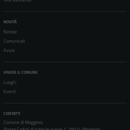
NOVITÀ
Notizie
Comunicati
Avvisi
VIVERE IL COMUNE
Luoghi
Eventi
CONTATTI
Comune di Maggiora
Tecnici
Piazza Caduti di tutte le guerre 1, 28014 Maggiora