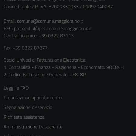
Questi cookie
Codice fiscale / P. IVA: 82000330033 / 01092040037
sono necessari
per il
Email:
comune@comune.maggiora.no.it
funzionamento
PEC:
protocollo@pec.comune.maggiora.no.it
del sito e non
Centralino unico: +39 0322 87113
possono
essere
Fax: +39 0322 87877
disabilitati.
Questi cookie
Codici Univoci di Fatturazione Elettronica:
non raccolgono
1. Contabilità - Finanza - Ragioneria - Economato: 9OC84H
informazioni
2. Codice Fatturazione Generale: UF8T8P
personali.
Leggi le FAQ
Prenotazione appuntamento
Segnalazione disservizio
Richiesta assistenza
Amministrazione trasparente