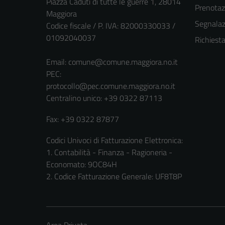
Piazza Caduti di tutte le guerre 1, 28014
Prenota
Maggiora
Segnalazi
Codice fiscale / P. IVA: 82000330033 /
01092040037
Richiest
Email:
comune@comune.maggiora.no.it
PEC:
protocollo@pec.comune.maggiora.no.it
Centralino unico: +39 0322 87113
Fax: +39 0322 87877
Codici Univoci di Fatturazione Elettronica:
1. Contabilità - Finanza - Ragioneria -
Economato: 9OC84H
2. Codice Fatturazione Generale: UF8T8P