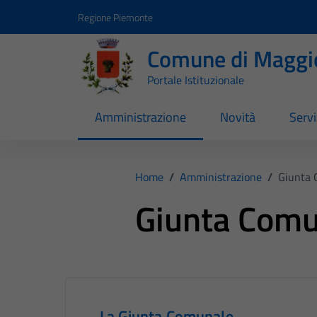
Vai ai contenuti
Vai al footer
Regione Piemonte
Comune di Maggi
Portale Istituzionale
Amministrazione
Novità
Servi
Home
/
Amministrazione
/
Giunta 
Giunta Comu
La Giunta Comunale