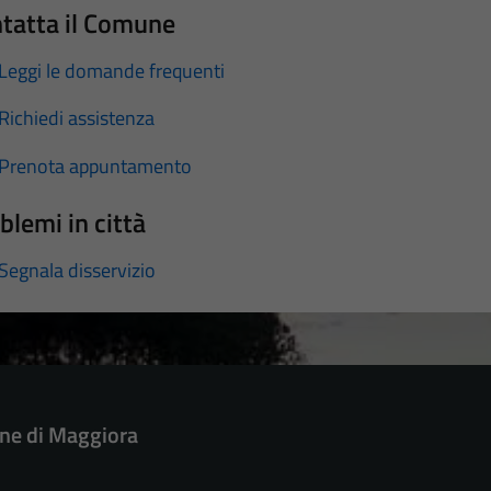
tatta il Comune
Leggi le domande frequenti
Richiedi assistenza
Prenota appuntamento
blemi in città
Segnala disservizio
e di Maggiora