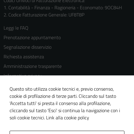
Codici Univoci di Fatturazione Elettronica:
1. Contabilità - Finanza - Ragioneria - Economato: 9OC84H
2. Codice Fatturazione Generale: UF8T8P
Leggi le FAQ
Tecnici
Prenotazione appuntamento
Questi cookie
sono necessari
Segnalazione disservizio
per il
Richiesta assistenza
funzionamento
Amministrazione trasparente
del sito e non
possono
Informativa privacy
essere
Cookie Policy
Questo sito utilizza cookie tecnici e, previo consenso,
disabilitati.
Note legali
cookie di profilazione di terze parti. Cliccando sul tasto
Questi cookie
'Accetta tutti' si presta il consenso alla profilazione,
non raccolgono
Dichiarazione di accessibilità
cliccando sul tasto 'Esci' si continua la navigazione con i
informazioni
Piano di miglioramento del sito
soli cookie tecnici.
Link alla cookie policy
personali.