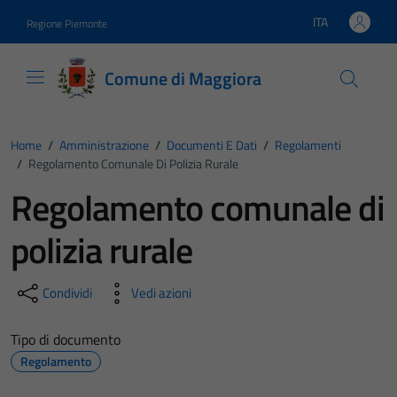
Vai ai contenuti
Vai al footer
ITA
Regione Piemonte
Lingua attiva:
Comune di Maggiora
Home
/
Amministrazione
/
Documenti E Dati
/
Regolamenti
/
Regolamento Comunale Di Polizia Rurale
Regolamento comunale di
polizia rurale
Condividi
Vedi azioni
Tipo di documento
Regolamento