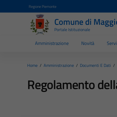
Vai ai contenuti
Vai al footer
Regione Piemonte
Comune di Maggi
Portale Istituzionale
Amministrazione
Novità
Servi
Home
/
Amministrazione
/
Documenti E Dati
/
Regolamento della