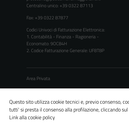
Centralino unico: +39 0322 87113
Fax: +39 0322 87877
Codici Univoci di Fatturazione Elettronica:
1. Contabilità - Finanza - Ragioneria -
Economato: 9OC84H
2. Codice Fatturazione Generale: UF8T8P
Area Privata
Questo sito utilizza cookie tecnici e, previo consenso, coo
tutti' si presta il consenso alla profilazione, cliccando sul
Credits: ©
Technical Design s.r.l.
Link alla cookie policy