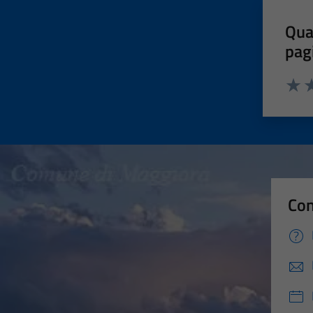
Qua
pag
Valut
Va
Con