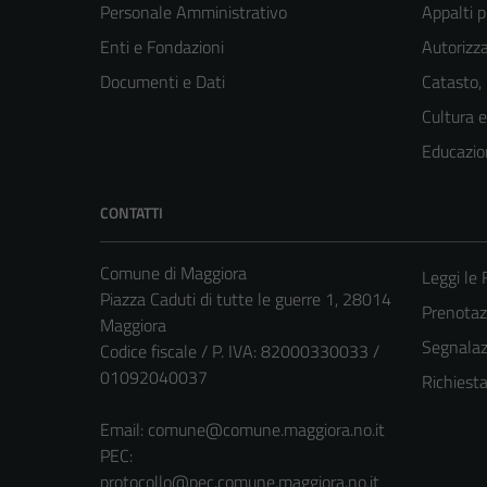
Personale Amministrativo
Appalti p
Enti e Fondazioni
Autorizza
Documenti e Dati
Catasto,
Cultura 
Educazio
CONTATTI
Comune di Maggiora
Leggi le
Piazza Caduti di tutte le guerre 1, 28014
Prenota
Maggiora
Segnalazi
Codice fiscale / P. IVA: 82000330033 /
01092040037
Richiest
Email:
comune@comune.maggiora.no.it
PEC:
protocollo@pec.comune.maggiora.no.it