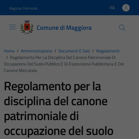
Vai ai contenuti
Vai al footer
ITA
Regione Piemonte
Lingua attiva:
Comune di Maggiora
Home
/
Amministrazione
/
Documenti E Dati
/
Regolamenti
/
Regolamento Per La Disciplina Del Canone Patrimoniale Di
Occupazione Del Suolo Pubblico E Di Esposizione Pubblicitaria E Del
Canone Mercatale.
Regolamento per la
disciplina del canone
patrimoniale di
occupazione del suolo