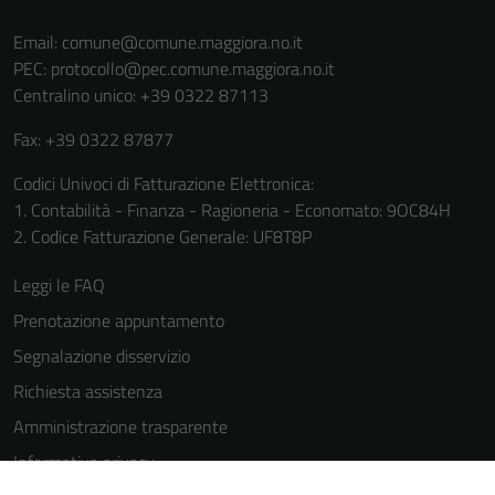
Email:
comune@comune.maggiora.no.it
PEC:
protocollo@pec.comune.maggiora.no.it
Centralino unico: +39 0322 87113
Fax: +39 0322 87877
Codici Univoci di Fatturazione Elettronica:
Tecnici
1. Contabilità - Finanza - Ragioneria - Economato: 9OC84H
Questi cookie
2. Codice Fatturazione Generale: UF8T8P
sono necessari
Leggi le FAQ
per il
funzionamento
Prenotazione appuntamento
del sito e non
Segnalazione disservizio
possono
Richiesta assistenza
essere
disabilitati.
Amministrazione trasparente
Questi cookie
Informativa privacy
non raccolgono