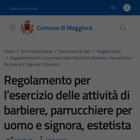
Vai ai contenuti
Vai al footer
ITA
Regione Piemonte
Lingua attiva:
Comune di Maggiora
Home
/
Amministrazione
/
Documenti E Dati
/
Regolamenti
/
Regolamento Per L’esercizio Delle Attività Di Barbiere, Parrucchiere
Per Uomo E Signora, Estetista
Regolamento per
l’esercizio delle attività di
barbiere, parrucchiere per
uomo e signora, estetista
Condividi
Vedi azioni