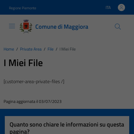
Vai ai contenuti
Vai al footer
ITA
Regione Piemonte
Lingua attiva:
Comune di Maggiora
Home
/
Private Area
/
File
/
I Miei File
I Miei File
[customer-area-private-files /]
Pagina aggiornata il 03/07/2023
Quanto sono chiare le informazioni su questa
pagina?