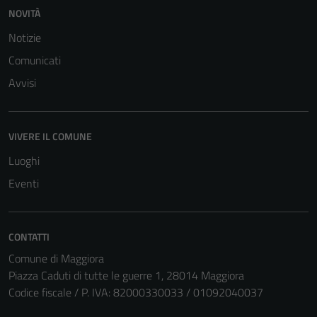
NOVITÀ
Notizie
Comunicati
Avvisi
VIVERE IL COMUNE
Luoghi
Eventi
CONTATTI
Comune di Maggiora
Piazza Caduti di tutte le guerre 1, 28014 Maggiora
Tecnici
Codice fiscale / P. IVA: 82000330033 / 01092040037
Questi cookie
sono necessari