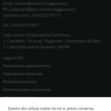
Email:
comune@comune.maggiora.no.it
per il
PEC:
protocollo@pec.comune.maggiora.no.it
funzionamento
Centralino unico: +39 0322 87113
del sito e non
possono
Fax: +39 0322 87877
essere
Codici Univoci di Fatturazione Elettronica:
disabilitati.
1. Contabilità - Finanza - Ragioneria - Economato: 9OC84H
Questi cookie
2. Codice Fatturazione Generale: UF8T8P
non raccolgono
informazioni
Leggi le FAQ
personali.
Prenotazione appuntamento
Segnalazione disservizio
Richiesta assistenza
Amministrazione trasparente
Informativa privacy
Cookie Policy
Questo sito utilizza cookie tecnici e, previo consenso,