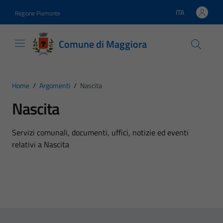
Vai ai contenuti
Vai al footer
ITA
Regione Piemonte
Lingua attiva:
Comune di Maggiora
Home
/
Argomenti
/
Nascita
Nascita
Dettagli dell'argomento
Servizi comunali, documenti, uffici, notizie ed eventi
relativi a Nascita