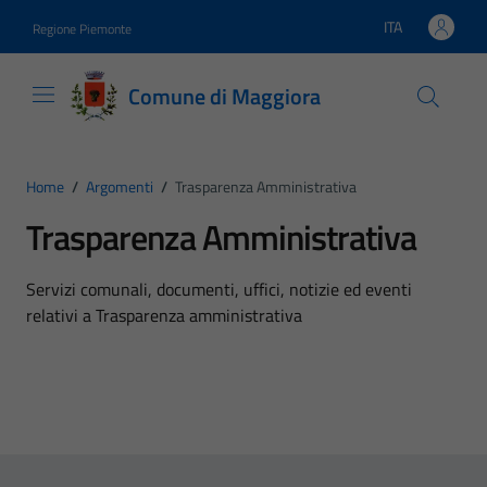
Vai ai contenuti
Vai al footer
ITA
Regione Piemonte
Lingua attiva:
Comune di Maggiora
Home
/
Argomenti
/
Trasparenza Amministrativa
Trasparenza Amministrativa
Dettagli dell'argomento
Servizi comunali, documenti, uffici, notizie ed eventi
relativi a Trasparenza amministrativa