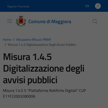
Vai ai contenuti
Vai al footer
ITA
Regione Piemonte
Lingua attiva:
Comune di Maggiora
Home
/
Attuazione Misure PNRR
/
Misura 1.4.5 Digitalizzazione Degli Avvisi Pubblici
Misura 1.4.5
Digitalizzazione degli
avvisi pubblici
Misura 1.4.5 5 "Piattaforma Notifiche Digitali” CUP
E11F22003280006