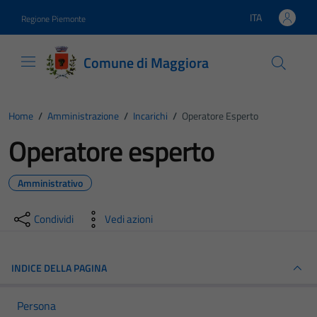
Vai ai contenuti
Vai al footer
ITA
Regione Piemonte
Lingua attiva:
Comune di Maggiora
Home
/
Amministrazione
/
Incarichi
/
Operatore Esperto
Operatore esperto
Amministrativo
Condividi
Vedi azioni
INDICE DELLA PAGINA
Persona