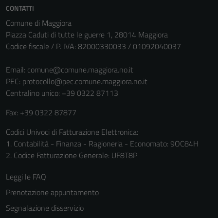
CONTATTI
Comune di Maggiora
Piazza Caduti di tutte le guerre 1, 28014 Maggiora
Codice fiscale / P. IVA: 82000330033 / 01092040037
Email:
comune@comune.maggiora.no.it
PEC:
protocollo@pec.comune.maggiora.no.it
Centralino unico: +39 0322 87113
Fax: +39 0322 87877
Tecnici
Questi cookie
Codici Univoci di Fatturazione Elettronica:
sono necessari
1. Contabilità - Finanza - Ragioneria - Economato: 9OC84H
per il
2. Codice Fatturazione Generale: UF8T8P
funzionamento
del sito e non
Leggi le FAQ
possono
Prenotazione appuntamento
essere
Segnalazione disservizio
disabilitati.