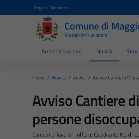
Vai ai contenuti
Vai al footer
Regione Piemonte
Comune di Maggi
Portale Istituzionale
Amministrazione
Novità
Servi
Home
/
Novità
/
Avvisi
/
Avviso Cantiere Di La
Avviso Cantiere di
persone disoccupa
Cantieri di lavoro – offerte Quadrante Nord -e