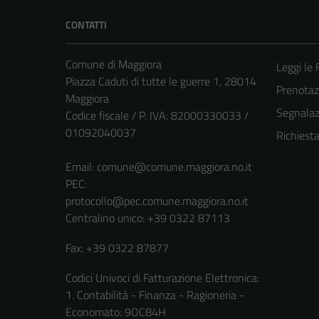
CONTATTI
Comune di Maggiora
Leggi le
Piazza Caduti di tutte le guerre 1, 28014
Prenota
Maggiora
Segnalazi
Codice fiscale / P. IVA: 82000330033 /
01092040037
Richiest
Email:
comune@comune.maggiora.no.it
PEC:
protocollo@pec.comune.maggiora.no.it
Centralino unico: +39 0322 87113
Fax: +39 0322 87877
Codici Univoci di Fatturazione Elettronica:
1. Contabilità - Finanza - Ragioneria -
Economato: 9OC84H