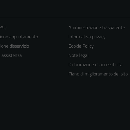
 FAQ
Amministrazione trasparente
zione appuntamento
Informativa privacy
one disservizio
Cookie Policy
a assistenza
Note legali
Dichiarazione di accessibilità
Piano di miglioramento del sito
Tecnici
Questi cookie
sono necessari
per il
funzionamento