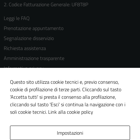
possono
2. Codice Fatturazione Generale: UF8T8P
essere
disabilitati.
Leggi le FAQ
Questi cookie
Prenotazione appuntamento
non raccolgono
Segnalazione disservizio
informazioni
personali.
Richiesta assistenza
Amministrazione trasparente
Informativa privacy
Cookie Policy
Questo sito utilizza cookie tecnici e, previo consenso,
Note legali
cookie di profilazione di terze parti. Cliccando sul tasto
'Accetta tutti' si presta il consenso alla profilazione,
Dichiarazione di accessibilità
cliccando sul tasto 'Esci' si continua la navigazione con i
Piano di miglioramento del sito
soli cookie tecnici.
Link alla cookie policy
Area Privata
Impostazioni