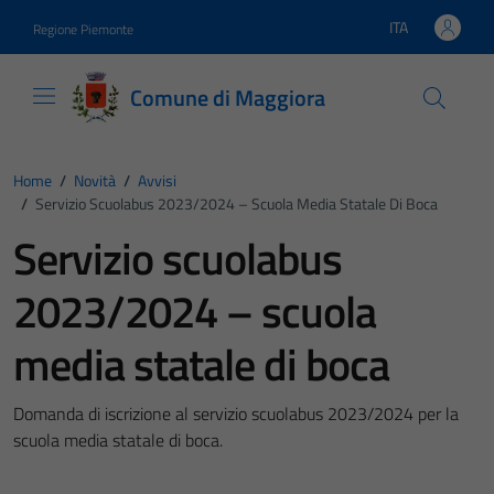
Vai ai contenuti
Vai al footer
ITA
Regione Piemonte
Lingua attiva:
Comune di Maggiora
Home
/
Novità
/
Avvisi
/
Servizio Scuolabus 2023/2024 – Scuola Media Statale Di Boca
Servizio scuolabus
2023/2024 – scuola
media statale di boca
Domanda di iscrizione al servizio scuolabus 2023/2024 per la
scuola media statale di boca.