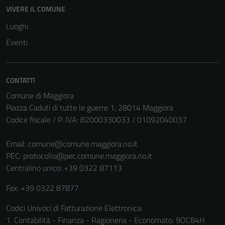
VIVERE IL COMUNE
Luoghi
Eventi
CONTATTI
Comune di Maggiora
Piazza Caduti di tutte le guerre 1, 28014 Maggiora
Codice fiscale / P. IVA: 82000330033 / 01092040037
Email:
comune@comune.maggiora.no.it
PEC:
protocollo@pec.comune.maggiora.no.it
Tecnici
Centralino unico: +39 0322 87113
Questi cookie
sono necessari
Fax: +39 0322 87877
per il
funzionamento
Codici Univoci di Fatturazione Elettronica:
del sito e non
1. Contabilità - Finanza - Ragioneria - Economato: 9OC84H