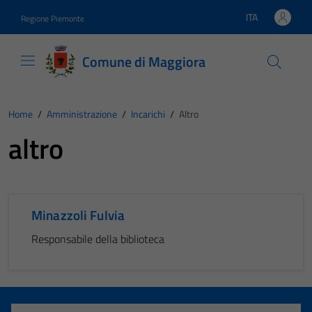
Vai ai contenuti
Vai al footer
ITA
Regione Piemonte
Lingua attiva:
Comune di Maggiora
Home
/
Amministrazione
/
Incarichi
/
Altro
altro
Minazzoli Fulvia
Responsabile della biblioteca