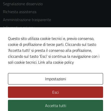
Segnalazione disservizio
Richiesta assistenza
Amministrazione trasparente
Informativa privacy
Cookie Policy
Questo sito utilizza cookie tecnici e, previo consenso,
Note legali
cookie di profilazione di terze parti. Cliccando sul tasto
'Accetta tutti' si presta il consenso alla profilazione,
Dichiarazione di accessibilità
cliccando sul tasto 'Esci' si continua la navigazione con i
Piano di miglioramento del sito
soli cookie tecnici.
Link alla cookie policy
Tecnici
Questi cookie
sono necessari
Area Privata
Impostazioni
per il
funzionamento
Esci
del sito e non
possono
Accetta tutti
essere
Credits: ©
Technical Design s.r.l.