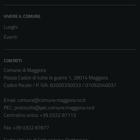
del sito e non
possono
essere
VIVERE IL COMUNE
disabilitati.
Luoghi
Questi cookie
Eventi
non raccolgono
informazioni
personali.
CONTATTI
Comune di Maggiora
Piazza Caduti di tutte le guerre 1, 28014 Maggiora
Codice fiscale / P. IVA: 82000330033 / 01092040037
Email:
comune@comune.maggiora.no.it
PEC:
protocollo@pec.comune.maggiora.no.it
Centralino unico: +39 0322 87113
Fax: +39 0322 87877