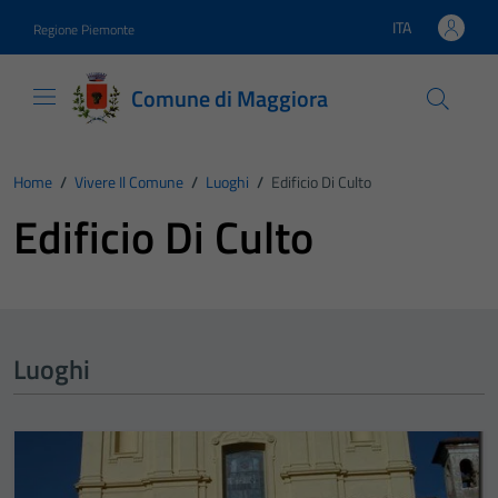
Vai ai contenuti
Vai al footer
ITA
Regione Piemonte
Lingua attiva:
Comune di Maggiora
Home
/
Vivere Il Comune
/
Luoghi
/
Edificio Di Culto
Edificio Di Culto
Luoghi