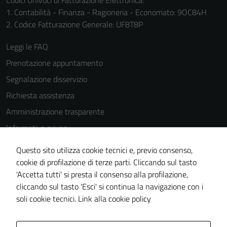
Codici Univoci di Fatturazione Elettronica:
1. Contabilità - Finanza - Ragioneria - Economato: 9OC84H
2. Codice Fatturazione Generale: UF8T8P
Leggi le FAQ
Prenotazione appuntamento
Segnalazione disservizio
Richiesta assistenza
Amministrazione trasparente
Informativa privacy
Cookie Policy
Questo sito utilizza cookie tecnici e, previo consenso,
Note legali
cookie di profilazione di terze parti. Cliccando sul tasto
'Accetta tutti' si presta il consenso alla profilazione,
Dichiarazione di accessibilità
cliccando sul tasto 'Esci' si continua la navigazione con i
Piano di miglioramento del sito
soli cookie tecnici.
Link alla cookie policy