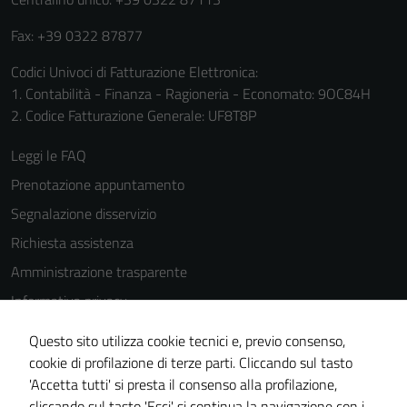
Fax: +39 0322 87877
Codici Univoci di Fatturazione Elettronica:
1. Contabilità - Finanza - Ragioneria - Economato: 9OC84H
2. Codice Fatturazione Generale: UF8T8P
Leggi le FAQ
Prenotazione appuntamento
Segnalazione disservizio
Richiesta assistenza
Amministrazione trasparente
Informativa privacy
Cookie Policy
Questo sito utilizza cookie tecnici e, previo consenso,
Note legali
cookie di profilazione di terze parti. Cliccando sul tasto
'Accetta tutti' si presta il consenso alla profilazione,
Dichiarazione di accessibilità
cliccando sul tasto 'Esci' si continua la navigazione con i