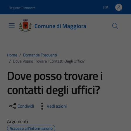
Vai ai contenuti
Vai al footer
ITA
Regione Piemonte
Lingua attiva:
Comune di Maggiora
Home
/
Domande Frequenti
/
Dove Posso Trovare I Contatti Degli Uffici?
Dove posso trovare i
contatti degli uffici?
Condividi
Vedi azioni
Argomenti
Accesso all'informazione