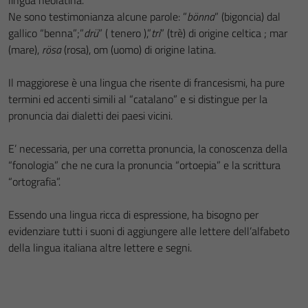
lingua neolatina.
Ne sono testimonianza alcune parole: ”
bönna
” (bigoncia) dal
gallico “benna”;”
drü
” ( tenero ),”
tri
” (trè) di origine celtica ; mar
(mare),
rösa
(rosa), om (uomo) di origine latina.
Il maggiorese è una lingua che risente di francesismi, ha pure
termini ed accenti simili al “catalano” e si distingue per la
pronuncia dai dialetti dei paesi vicini.
E’ necessaria, per una corretta pronuncia, la conoscenza della
“fonologia” che ne cura la pronuncia “ortoepia” e la scrittura
“ortografia”.
Essendo una lingua ricca di espressione, ha bisogno per
evidenziare tutti i suoni di aggiungere alle lettere dell’alfabeto
della lingua italiana altre lettere e segni.