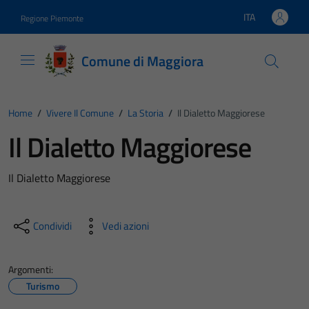
Vai ai contenuti
Vai al footer
ITA
Regione Piemonte
Lingua attiva:
Comune di Maggiora
Home
/
Vivere Il Comune
/
La Storia
/
Il Dialetto Maggiorese
Il Dialetto Maggiorese
Il Dialetto Maggiorese
Condividi
Vedi azioni
Argomenti:
Turismo