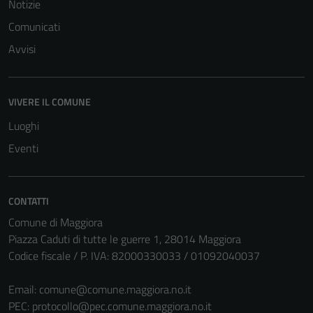
per il
Notizie
funzionamento
Comunicati
del sito e non
Avvisi
possono
essere
disabilitati.
Questi cookie
VIVERE IL COMUNE
non raccolgono
Luoghi
informazioni
Eventi
personali.
CONTATTI
Comune di Maggiora
Piazza Caduti di tutte le guerre 1, 28014 Maggiora
Codice fiscale / P. IVA: 82000330033 / 01092040037
Email:
comune@comune.maggiora.no.it
PEC:
protocollo@pec.comune.maggiora.no.it