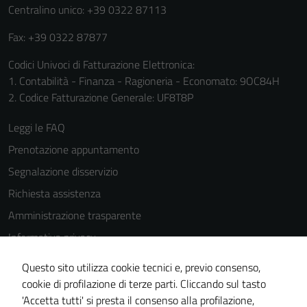
Centralino unico: +39 0322 87113
Fax: +39 0322 87877
Codici Univoci di Fatturazione Elettronica:
1. Contabilità - Finanza - Ragioneria - Economato: 9OC84H
2. Codice Fatturazione Generale: UF8T8P
Leggi le FAQ
Prenotazione appuntamento
Segnalazione disservizio
Richiesta assistenza
Amministrazione trasparente
Informativa privacy
Cookie Policy
Questo sito utilizza cookie tecnici e, previo consenso,
Note legali
cookie di profilazione di terze parti. Cliccando sul tasto
'Accetta tutti' si presta il consenso alla profilazione,
Dichiarazione di accessibilità