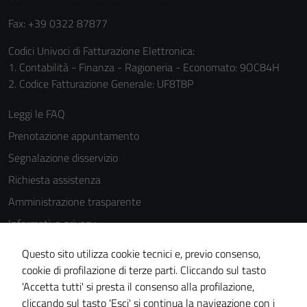
funzionamento
Fax: +39 0322 87877
del sito e non
possono
Codici Univoci di Fatturazione Elettronica:
essere
1. Contabilità - Finanza - Ragioneria - Economato: 9OC84H
disabilitati.
2. Codice Fatturazione Generale: UF8T8P
Questi cookie
non raccolgono
Leggi le FAQ
informazioni
Prenotazione appuntamento
personali.
Segnalazione disservizio
Richiesta assistenza
Amministrazione trasparente
Informativa privacy
Cookie Policy
Questo sito utilizza cookie tecnici e, previo consenso,
Note legali
cookie di profilazione di terze parti. Cliccando sul tasto
'Accetta tutti' si presta il consenso alla profilazione,
Dichiarazione di accessibilità
cliccando sul tasto 'Esci' si continua la navigazione con i