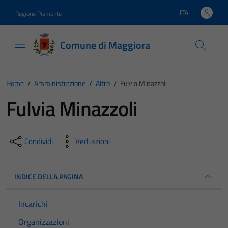
Vai ai contenuti
Vai al footer
ITA
Regione Piemonte
Lingua attiva:
Comune di Maggiora
Home
/
Amministrazione
/
Altro
/
Fulvia Minazzoli
Fulvia Minazzoli
Condividi
Vedi azioni
INDICE DELLA PAGINA
Incarichi
Organizzazioni