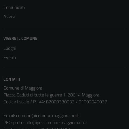
funzionamento
Comunicati
del sito e non
Avvisi
possono
essere
disabilitati.
VIVERE IL COMUNE
Questi cookie
non raccolgono
Luoghi
informazioni
Eventi
personali.
CONTATTI
Comune di Maggiora
Piazza Caduti di tutte le guerre 1, 28014 Maggiora
Codice fiscale / P. IVA: 82000330033 / 01092040037
Email:
comune@comune.maggiora.no.it
PEC:
protocollo@pec.comune.maggiora.no.it