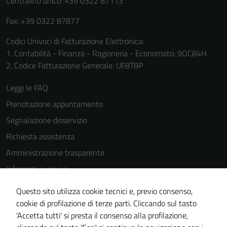
Centralino unico: +39 0322 87113
Fax: +39 0322 87877
Codici Univoci di Fatturazione Elettronica:
1. Contabilità - Finanza - Ragioneria - Economato: 9OC84H
2. Codice Fatturazione Generale: UF8T8P
Leggi le FAQ
Prenotazione appuntamento
Segnalazione disservizio
Richiesta assistenza
Amministrazione trasparente
Informativa privacy
Cookie Policy
Questo sito utilizza cookie tecnici e, previo consenso,
Note legali
cookie di profilazione di terze parti. Cliccando sul tasto
'Accetta tutti' si presta il consenso alla profilazione,
Dichiarazione di accessibilità