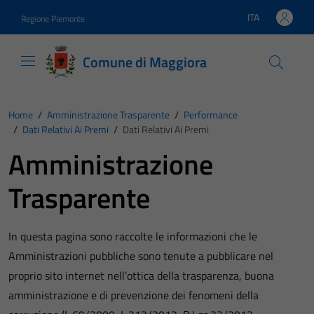
Vai ai contenuti
Vai al footer
ITA
Regione Piemonte
Lingua attiva:
Comune di Maggiora
Home
/
Amministrazione Trasparente
/
Performance
/
Dati Relativi Ai Premi
/
Dati Relativi Ai Premi
Amministrazione
Trasparente
In questa pagina sono raccolte le informazioni che le
Amministrazioni pubbliche sono tenute a pubblicare nel
proprio sito internet nell’ottica della trasparenza, buona
amministrazione e di prevenzione dei fenomeni della