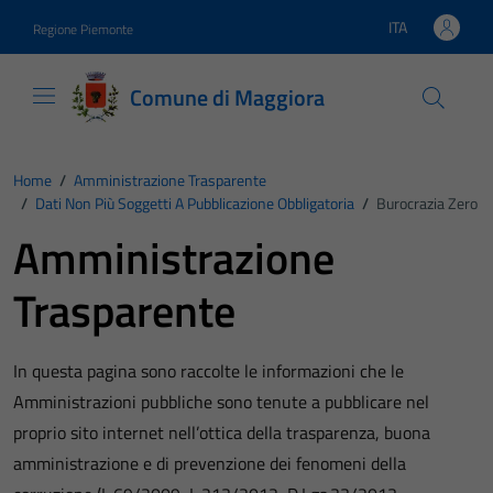
Vai ai contenuti
Vai al footer
ITA
Regione Piemonte
Lingua attiva:
Comune di Maggiora
Home
/
Amministrazione Trasparente
/
Dati Non Più Soggetti A Pubblicazione Obbligatoria
/
Burocrazia Zero
Amministrazione
Trasparente
In questa pagina sono raccolte le informazioni che le
Amministrazioni pubbliche sono tenute a pubblicare nel
proprio sito internet nell’ottica della trasparenza, buona
amministrazione e di prevenzione dei fenomeni della