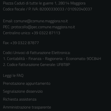
non raccolgono
Piazza Caduti di tutte le guerre 1, 28014 Maggiora
informazioni
Codice fiscale / P. IVA: 82000330033 / 01092040037
personali.
Email:
comune@comune.maggiora.no.it
PEC:
protocollo@pec.comune.maggiora.no.it
Centralino unico: +39 0322 87113
Fax: +39 0322 87877
Codici Univoci di Fatturazione Elettronica:
1. Contabilità - Finanza - Ragioneria - Economato: 9OC84H
2. Codice Fatturazione Generale: UF8T8P
Leggi le FAQ
Prenotazione appuntamento
Segnalazione disservizio
Richiesta assistenza
Amministrazione trasparente