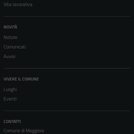
Vita lavorativa
NOVITÀ
Notizie
Comunicati
Avvisi
Tecnici
Questi cookie
sono necessari
VIVERE IL COMUNE
per il
Luoghi
funzionamento
Eventi
del sito e non
possono
essere
disabilitati.
CONTATTI
Questi cookie
Comune di Maggiora