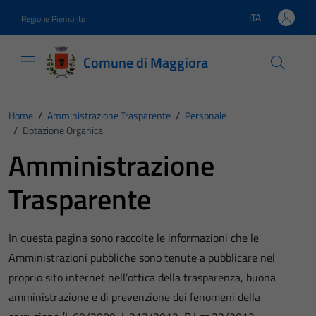
Vai ai contenuti
Vai al footer
ITA
Regione Piemonte
Lingua attiva:
Comune di Maggiora
Home
/
Amministrazione Trasparente
/
Personale
/
Dotazione Organica
Amministrazione
Trasparente
In questa pagina sono raccolte le informazioni che le
Amministrazioni pubbliche sono tenute a pubblicare nel
proprio sito internet nell’ottica della trasparenza, buona
amministrazione e di prevenzione dei fenomeni della