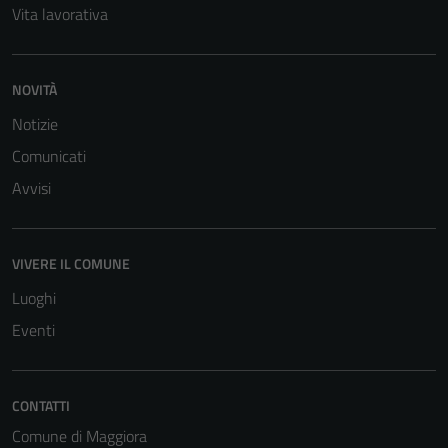
Vita lavorativa
NOVITÀ
Notizie
Comunicati
Avvisi
Tecnici
Questi cookie
sono necessari
VIVERE IL COMUNE
per il
Luoghi
funzionamento
Eventi
del sito e non
possono
essere
disabilitati.
CONTATTI
Questi cookie
Comune di Maggiora