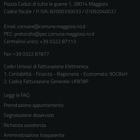
non raccolgono
Piazza Caduti di tutte le guerre 1, 28014 Maggiora
informazioni
Codice fiscale / P. IVA: 82000330033 / 01092040037
personali.
Email:
comune@comune.maggiora.no.it
PEC:
protocollo@pec.comune.maggiora.no.it
Centralino unico: +39 0322 87113
Fax: +39 0322 87877
Codici Univoci di Fatturazione Elettronica:
1. Contabilità - Finanza - Ragioneria - Economato: 9OC84H
2. Codice Fatturazione Generale: UF8T8P
Leggi le FAQ
Prenotazione appuntamento
Segnalazione disservizio
Richiesta assistenza
Amministrazione trasparente