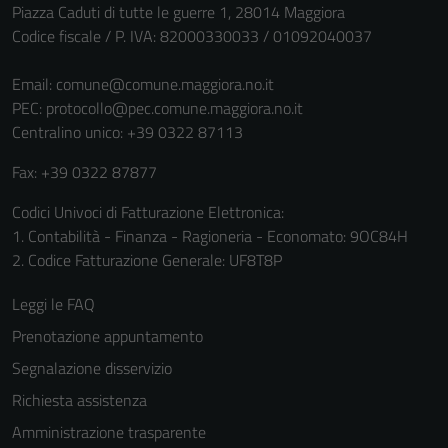
non raccolgono
Piazza Caduti di tutte le guerre 1, 28014 Maggiora
informazioni
Codice fiscale / P. IVA: 82000330033 / 01092040037
personali.
Email:
comune@comune.maggiora.no.it
PEC:
protocollo@pec.comune.maggiora.no.it
Centralino unico: +39 0322 87113
Fax: +39 0322 87877
Codici Univoci di Fatturazione Elettronica:
1. Contabilità - Finanza - Ragioneria - Economato: 9OC84H
2. Codice Fatturazione Generale: UF8T8P
Leggi le FAQ
Prenotazione appuntamento
Segnalazione disservizio
Richiesta assistenza
Amministrazione trasparente