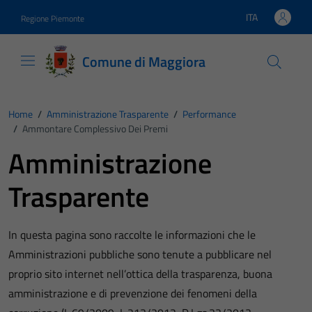
Vai ai contenuti
Vai al footer
ITA
Regione Piemonte
Lingua attiva:
Comune di Maggiora
Home
/
Amministrazione Trasparente
/
Performance
/
Ammontare Complessivo Dei Premi
Amministrazione
Trasparente
In questa pagina sono raccolte le informazioni che le
Amministrazioni pubbliche sono tenute a pubblicare nel
proprio sito internet nell’ottica della trasparenza, buona
amministrazione e di prevenzione dei fenomeni della