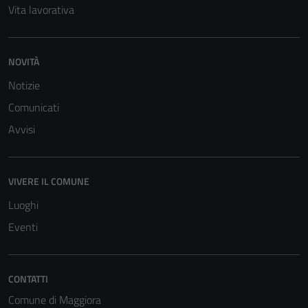
Vita lavorativa
NOVITÀ
Notizie
Comunicati
Avvisi
Tecnici
Questi cookie
sono necessari
VIVERE IL COMUNE
per il
Luoghi
funzionamento
Eventi
del sito e non
possono
essere
disabilitati.
CONTATTI
Questi cookie
Comune di Maggiora