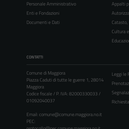
Personale Amministrativo
Appalti p
Enti e Fondazioni
Autorizza
Documenti e Dati
Catasto,
Cultura 
Educazio
CONTATTI
Comune di Maggiora
Leggi le
Piazza Caduti di tutte le guerre 1, 28014
Prenota
Maggiora
Segnalazi
Codice fiscale / P. IVA: 82000330033 /
01092040037
Richiest
Email:
comune@comune.maggiora.no.it
PEC:
protocollo@pec.comune.maggiora.no.it