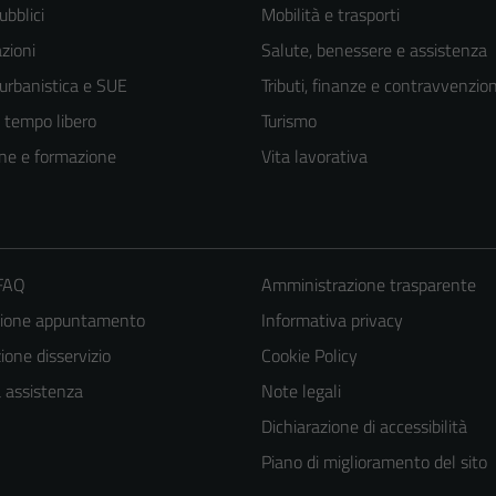
ubblici
Mobilità e trasporti
zioni
Salute, benessere e assistenza
 urbanistica e SUE
Tributi, finanze e contravvenzion
e tempo libero
Turismo
ne e formazione
Vita lavorativa
 FAQ
Amministrazione trasparente
zione appuntamento
Informativa privacy
one disservizio
Cookie Policy
a assistenza
Note legali
Dichiarazione di accessibilità
Tecnici
Piano di miglioramento del sito
Questi cookie