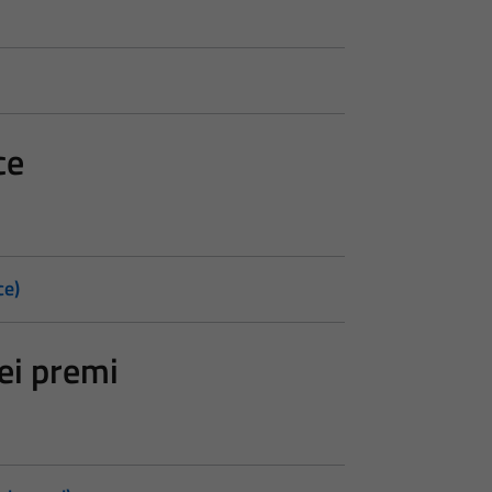
ce
ce)
ei premi