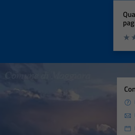
Qua
pag
Valut
Va
Con