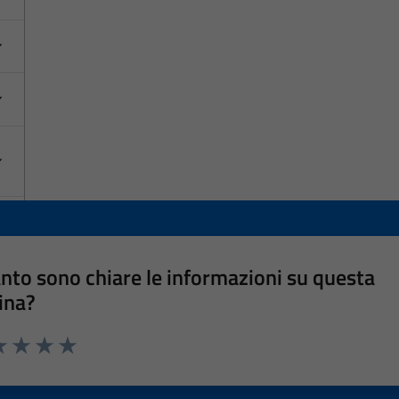
nto sono chiare le informazioni su questa
ina?
a 1 stelle su 5
luta 2 stelle su 5
Valuta 3 stelle su 5
Valuta 4 stelle su 5
Valuta 5 stelle su 5