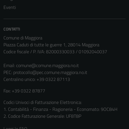
essere
Eventi
disabilitati.
Questi cookie
non raccolgono
informazioni
CONTATTI
personali.
Comune di Maggiora
Piazza Caduti di tutte le guerre 1, 28014 Maggiora
Codice fiscale / P. IVA: 82000330033 / 01092040037
Email:
comune@comune.maggiora.no.it
PEC:
protocollo@pec.comune.maggiora.no.it
Centralino unico: +39 0322 87113
Fax: +39 0322 87877
Codici Univoci di Fatturazione Elettronica:
1. Contabilità - Finanza - Ragioneria - Economato: 9OC84H
2. Codice Fatturazione Generale: UF8T8P
Leggi le FAQ