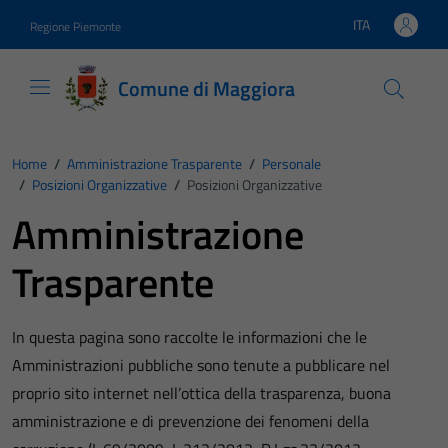
Vai ai contenuti
Vai al footer
ITA
Regione Piemonte
Lingua attiva:
Comune di Maggiora
Home
/
Amministrazione Trasparente
/
Personale
/
Posizioni Organizzative
/
Posizioni Organizzative
Amministrazione
Trasparente
In questa pagina sono raccolte le informazioni che le
Amministrazioni pubbliche sono tenute a pubblicare nel
proprio sito internet nell’ottica della trasparenza, buona
amministrazione e di prevenzione dei fenomeni della