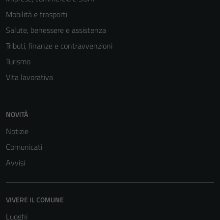
Mobilità e trasporti
Salute, benessere e assistenza
Tributi, finanze e contravvenzioni
Turismo
Vita lavorativa
NOVITÀ
Notizie
Tecnici
Comunicati
Questi cookie
Avvisi
sono necessari
per il
funzionamento
del sito e non
VIVERE IL COMUNE
possono
Luoghi