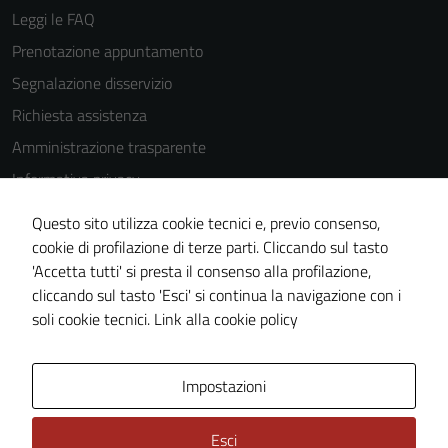
Leggi le FAQ
Prenotazione appuntamento
Segnalazione disservizio
Richiesta assistenza
Amministrazione trasparente
Informativa privacy
Cookie Policy
Questo sito utilizza cookie tecnici e, previo consenso,
Note legali
cookie di profilazione di terze parti. Cliccando sul tasto
'Accetta tutti' si presta il consenso alla profilazione,
Dichiarazione di accessibilità
cliccando sul tasto 'Esci' si continua la navigazione con i
Piano di miglioramento del sito
soli cookie tecnici.
Link alla cookie policy
Area Privata
Impostazioni
Esci