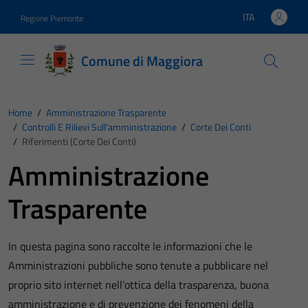
Vai ai contenuti
Vai al footer
ITA
Regione Piemonte
Lingua attiva:
Comune di Maggiora
Home
/
Amministrazione Trasparente
/
Controlli E Rilievi Sull'amministrazione
/
Corte Dei Conti
/
Riferimenti (Corte Dei Conti)
Amministrazione
Trasparente
In questa pagina sono raccolte le informazioni che le
Amministrazioni pubbliche sono tenute a pubblicare nel
proprio sito internet nell’ottica della trasparenza, buona
amministrazione e di prevenzione dei fenomeni della