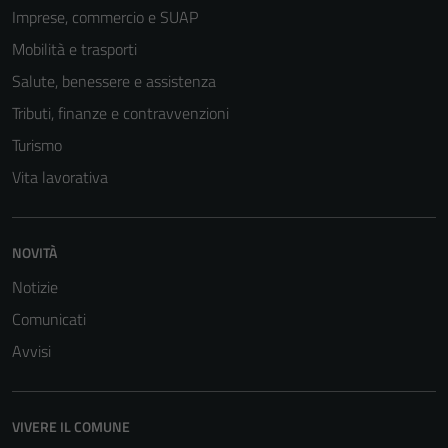
Imprese, commercio e SUAP
Mobilità e trasporti
Tecnici
Salute, benessere e assistenza
Questi cookie
Tributi, finanze e contravvenzioni
sono necessari
per il
Turismo
funzionamento
Vita lavorativa
del sito e non
possono
essere
NOVITÀ
disabilitati.
Questi cookie
Notizie
non raccolgono
Comunicati
informazioni
Avvisi
personali.
VIVERE IL COMUNE