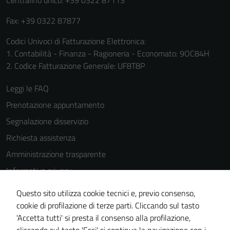
Centralino unico: +39 0322 87113
Fax: +39 0322 87877
Codici Univoci di Fatturazione Elettronica:
1. Contabilità - Finanza - Ragioneria - Economato: 9OC84H
2. Codice Fatturazione Generale: UF8T8P
Leggi le FAQ
Prenotazione appuntamento
Segnalazione disservizio
Richiesta assistenza
Amministrazione trasparente
Informativa privacy
Cookie Policy
Questo sito utilizza cookie tecnici e, previo consenso,
Note legali
cookie di profilazione di terze parti. Cliccando sul tasto
'Accetta tutti' si presta il consenso alla profilazione,
Dichiarazione di accessibilità