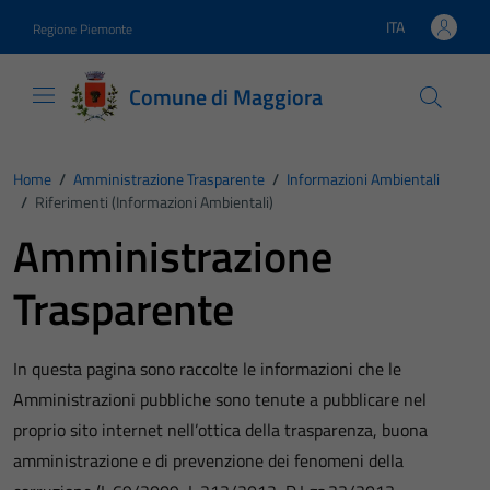
Vai ai contenuti
Vai al footer
ITA
Regione Piemonte
Lingua attiva:
Comune di Maggiora
Home
/
Amministrazione Trasparente
/
Informazioni Ambientali
/
Riferimenti (informazioni Ambientali)
Amministrazione
Trasparente
In questa pagina sono raccolte le informazioni che le
Amministrazioni pubbliche sono tenute a pubblicare nel
proprio sito internet nell’ottica della trasparenza, buona
amministrazione e di prevenzione dei fenomeni della