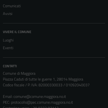
funzionamento
Comunicati
del sito e non
Avvisi
possono
essere
disabilitati.
VIVERE IL COMUNE
Questi cookie
non raccolgono
Luoghi
informazioni
Eventi
personali.
CONTATTI
Comune di Maggiora
Piazza Caduti di tutte le guerre 1, 28014 Maggiora
Codice fiscale / P. IVA: 82000330033 / 01092040037
Email:
comune@comune.maggiora.no.it
PEC:
protocollo@pec.comune.maggiora.no.it