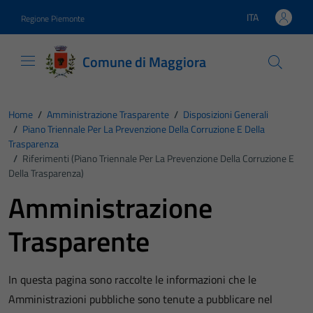
Vai ai contenuti
Vai al footer
ITA
Regione Piemonte
Lingua attiva:
Comune di Maggiora
Home
/
Amministrazione Trasparente
/
Disposizioni Generali
/
Piano Triennale Per La Prevenzione Della Corruzione E Della
Trasparenza
/
Riferimenti (Piano Triennale Per La Prevenzione Della Corruzione E
Della Trasparenza)
Amministrazione
Trasparente
In questa pagina sono raccolte le informazioni che le
Amministrazioni pubbliche sono tenute a pubblicare nel