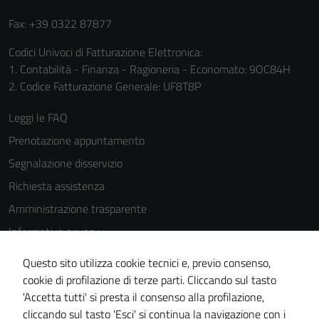
Fax: +39 0322 87877
Codici Univoci di Fatturazione Elettronica:
1. Contabilità - Finanza - Ragioneria - Economato: 9OC84H
2. Codice Fatturazione Generale: UF8T8P
Leggi le FAQ
Prenotazione appuntamento
Segnalazione disservizio
Richiesta assistenza
Amministrazione trasparente
Informativa privacy
Cookie Policy
Questo sito utilizza cookie tecnici e, previo consenso,
Note legali
cookie di profilazione di terze parti. Cliccando sul tasto
'Accetta tutti' si presta il consenso alla profilazione,
Dichiarazione di accessibilità
cliccando sul tasto 'Esci' si continua la navigazione con i