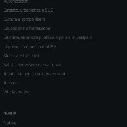
Autorizzazioni
Catasto, urbanistica e SUE
Cultura e tempo libero
Educazione e formazione
Giustizia, sicurezza pubblica e polizia municipale
Tecnici
Imprese, commercio e SUAP
Questi cookie
sono necessari
Mobilità e trasporti
per il
Salute, benessere e assistenza
funzionamento
Tributi, finanze e contravvenzioni
del sito e non
possono
Turismo
essere
Vita lavorativa
disabilitati.
Questi cookie
non raccolgono
NOVITÀ
informazioni
personali.
Notizie