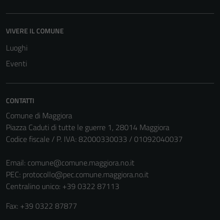
del sito e non
possono
essere
VIVERE IL COMUNE
disabilitati.
Luoghi
Questi cookie
non raccolgono
Eventi
informazioni
personali.
CONTATTI
Comune di Maggiora
Piazza Caduti di tutte le guerre 1, 28014 Maggiora
Codice fiscale / P. IVA: 82000330033 / 01092040037
Email:
comune@comune.maggiora.no.it
PEC:
protocollo@pec.comune.maggiora.no.it
Centralino unico: +39 0322 87113
Fax: +39 0322 87877