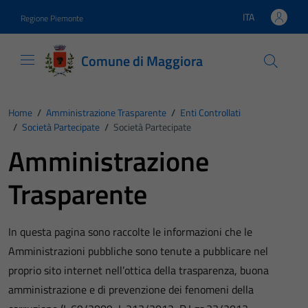
Vai ai contenuti
Vai al footer
ITA
Regione Piemonte
Lingua attiva:
Comune di Maggiora
Home
/
Amministrazione Trasparente
/
Enti Controllati
/
Società Partecipate
/
Società Partecipate
Amministrazione
Trasparente
In questa pagina sono raccolte le informazioni che le
Amministrazioni pubbliche sono tenute a pubblicare nel
proprio sito internet nell’ottica della trasparenza, buona
amministrazione e di prevenzione dei fenomeni della