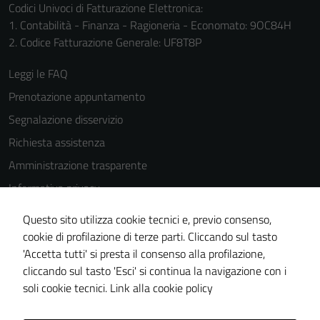
Codici Univoci di Fatturazione Elettronica:
1. Contabilità - Finanza - Ragioneria - Economato: 9OC84H
2. Codice Fatturazione Generale: UF8T8P
Leggi le FAQ
Prenotazione appuntamento
Segnalazione disservizio
Richiesta assistenza
Amministrazione trasparente
Informativa privacy
Cookie Policy
Questo sito utilizza cookie tecnici e, previo consenso,
Note legali
cookie di profilazione di terze parti. Cliccando sul tasto
'Accetta tutti' si presta il consenso alla profilazione,
Dichiarazione di accessibilità
cliccando sul tasto 'Esci' si continua la navigazione con i
Piano di miglioramento del sito
soli cookie tecnici.
Link alla cookie policy