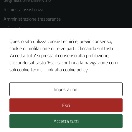
Segnalazione disservizio
Richiesta assistenza
Amministrazione trasparente
Informativa privacy
Cookie Policy
Questo sito utilizza cookie tecnici e, previo consenso,
Note legali
cookie di profilazione di terze parti. Cliccando sul tasto
'Accetta tutti' si presta il consenso alla profilazione,
Dichiarazione di accessibilità
cliccando sul tasto 'Esci' si continua la navigazione con i
Piano di miglioramento del sito
soli cookie tecnici.
Link alla cookie policy
Area Privata
Impostazioni
Esci
Accetta tutti
Credits: ©
Technical Design s.r.l.