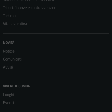
Tecnici
Tributi, finanze e contravvenzioni
Questi cookie
Turismo
sono necessari
Vita lavorativa
per il
funzionamento
del sito e non
NOVITÀ
possono
essere
Notizie
disabilitati.
Comunicati
Questi cookie
Avvisi
non raccolgono
informazioni
personali.
VIVERE IL COMUNE
Luoghi
Eventi