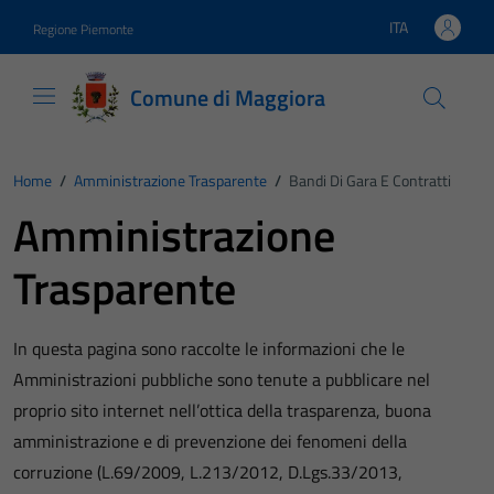
Vai ai contenuti
Vai al footer
ITA
Regione Piemonte
Lingua attiva:
Comune di Maggiora
Home
/
Amministrazione Trasparente
/
Bandi Di Gara E Contratti
Amministrazione
Trasparente
In questa pagina sono raccolte le informazioni che le
Amministrazioni pubbliche sono tenute a pubblicare nel
proprio sito internet nell’ottica della trasparenza, buona
amministrazione e di prevenzione dei fenomeni della
corruzione (L.69/2009, L.213/2012, D.Lgs.33/2013,